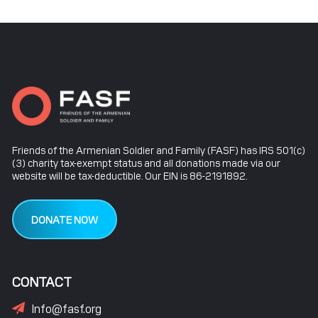
Friends of the Armenian Soldier and Family (FASF) has IRS 501(c)
(3) charity tax-exempt status and all donations made via our
website will be tax-deductible. Our EIN is 86-2191892.
DONATE NOW
CONTACT
Info@fasf.org