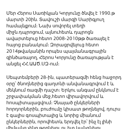
Մեր Հերոս Սառիկյան Կորյունը ծնվել է 1990.թ
մարտի 20ին. Տավուշի մարզի Սարիգյուղ
համայնքում։ Նախ սովորել տեղի
միջն.դպրոցում, այնուհետև դպրոցն
ավարտելուց հետո 2008֊2010թթ ծառայել է
հայոց բանակում։ Զորացրվելուց հետո
2014թվականին որպես պայմանագրային
զինծառայող, Հերոս Կորյունը ծառայության է
անցել ՀՀ.ԱԱԾ.ՍԶ֊ում։
Սեպտեմբերի 28֊ին, պատերազմի հենց հաջորդ
օրը՝ ծնողներից գաղտնի անվանագրվում է և
մեկնում ռազմի դաշտ։ Երկու անգամ ընկնում է
շրջափակման մեջ,հետո վիրավորվում և
հոսպիտալացվում։ Չնայած ընկերների
հորդորներին, բուժումը կիսատ թողնելով, դուրս
է գալիս գոսպիտալից և նորից միանում
ընկերներին, որովհետև երդվել էր՝ ինչ էլ լինի
միմյանց չենք թողնելու ու ետ կանգնելու